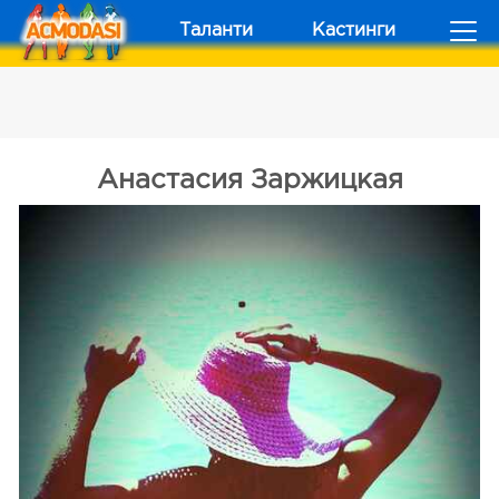
Таланти
Кастинги
Анастасия Заржицкая