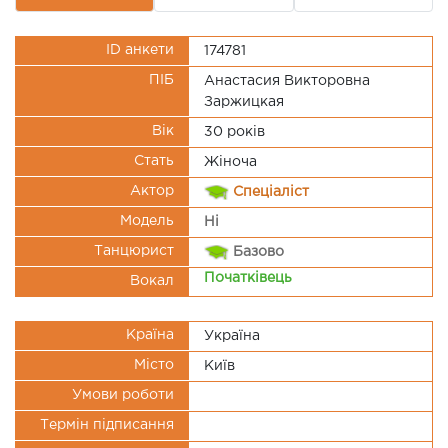
ID анкети
174781
ПІБ
Анастасия Викторовна
Заржицкая
Вік
30 рокiв
Стать
Жіноча
Актор
Спеціаліст
Модель
Ні
Танцюрист
Базово
Початківець
Вокал
Країна
Україна
Місто
Київ
Умови роботи
Термін підписання