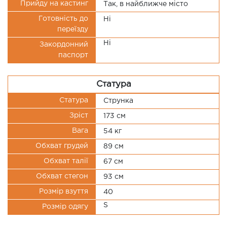
Прийду на кастинг
Так, в найближче місто
Готовність до
Ні
переїзду
Ні
Закордонний
паспорт
Статура
Статура
Струнка
Зріст
173 см
Вага
54 кг
Обхват грудей
89 см
Обхват талії
67 см
Обхват стегон
93 см
Розмір взуття
40
S
Розмір одягу