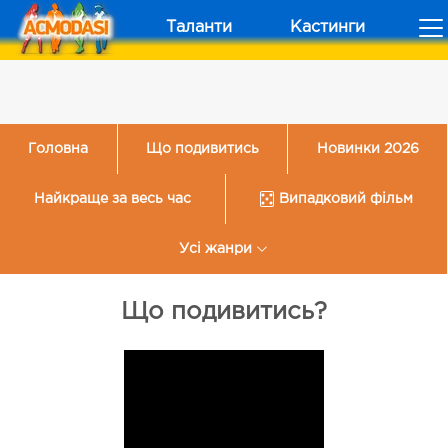
Таланти
Кастинги
Головна
Що подивитись
Новинки 2026
Найкраще за весь час
Випадковий фільм
Усі жанри
Що подивитись?