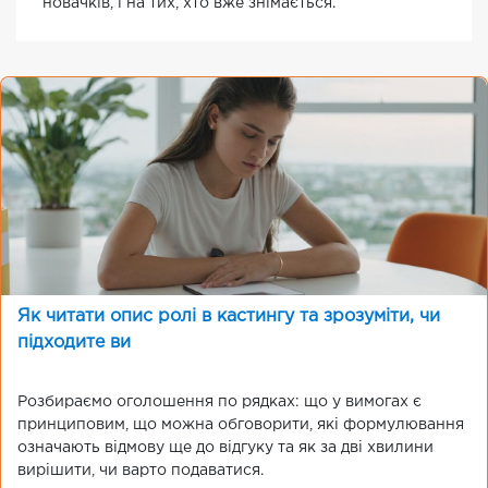
новачків, і на тих, хто вже знімається.
Як читати опис ролі в кастингу та зрозуміти, чи
підходите ви
Розбираємо оголошення по рядках: що у вимогах є
принциповим, що можна обговорити, які формулювання
означають відмову ще до відгуку та як за дві хвилини
вирішити, чи варто подаватися.