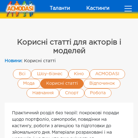
Таланти
Кастинги
Корисні статті для акторів і
моделей
Новини
: Корисні статті
Всі
Шоу-бізнес
Кіно
ACMODASI
Мода
Корисні статті
Відпочинок
Навчання
Спорт
Робота
Практичний розділ без теорії: покрокові поради
щодо портфоліо, самопроби, поведінки на
кастингу, роботи з агенцією та підготовки до
зйомального дня. Матеріали розраховані і на