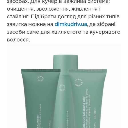
засобах. Для кучерів важлива система:
очищення, зволоження, живлення і
стайлінг. Підібрати догляд для різних типів
завитка можна на
dimkudriv.ua
, де зібрані
засоби саме для хвилястого та кучерявого
волосся.