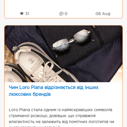
👁 31
0
06 Aug
Чим Loro Piana відрізняється від інших
люксових брендів
Loro Piana стала одним із найяскравіших символів
стриманої розкоші, довівши, що справжня
елегантність не залежить від помітних логотипів чи