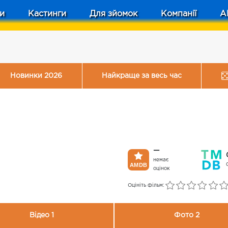
и
Кастинги
Для зйомок
Компанії
A
Новинки 2026
Найкраще за весь час
—
немає
оцінок
Оцініть фільм:
Відео 1
Фото 2