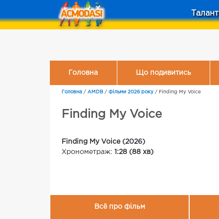
Талант
Головна
Що подивитись
Головна
/
AMDB
/
Фільми 2026 року
/
Finding My Voice
Finding My Voice
Finding My Voice (2026)
Хронометраж:
1:28 (88 хв)
Всё про фільм