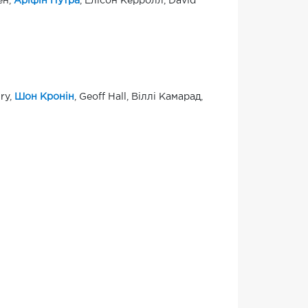
ен,
Аріфін Путра
, Елісон Керролл, David
ry,
Шон Кронін
, Geoff Hall, Віллі Камарад,