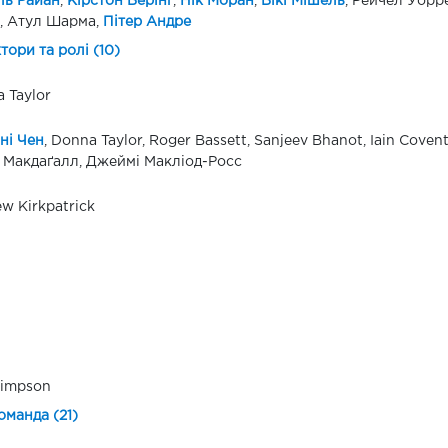
ль Райан
,
Кірстон Верінг
,
Нік Моран
,
Вікі Мішель
, Рейчел Уорр
, Атул Шарма,
Пітер Андре
ктори та ролі (10)
 Taylor
ні Чен
, Donna Taylor, Roger Bassett, Sanjeev Bhanot, Iain Covent
 Макдаґалл, Джеймі Макліод-Росс
w Kirkpatrick
Simpson
оманда (21)