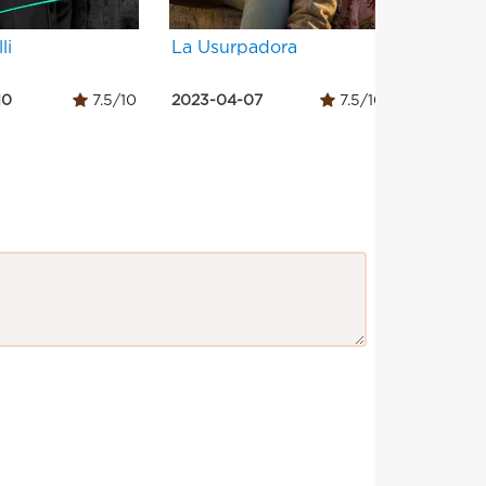
li
La Usurpadora
Здесь 
10
7.5/10
2023-04-07
7.5/10
2026-02