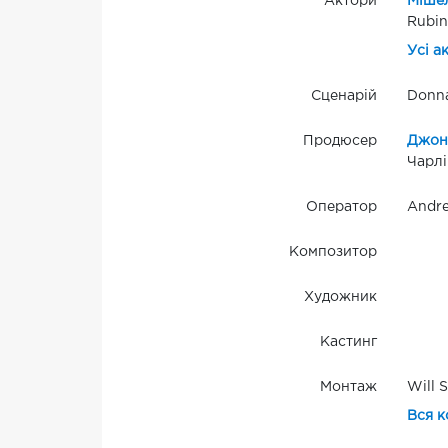
Актори
Міше
Rubin
Усі а
Сценарій
Donna
Продюсер
Джон
Чарлі
Оператор
Andre
Композитор
Художник
Кастинг
Монтаж
Will 
Вся к