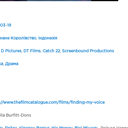
03
-
19
нане Королівство
,
Індонезія
 D Pictures
,
DT Films
,
Catch 22
,
Screenbound Productions
ка
,
Драма
://www.thefilmcatalogue.com/films/finding-my-voice
lla Burfitt-Dons