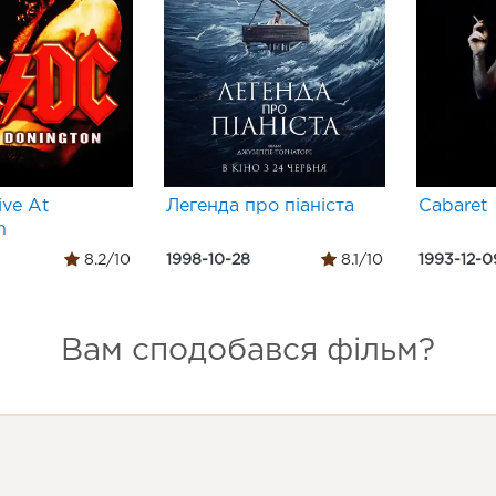
ive At
Легенда про піаніста
Cabaret
n
8.2/10
1998-10-28
8.1/10
1993-12-0
Вам сподобався фільм?