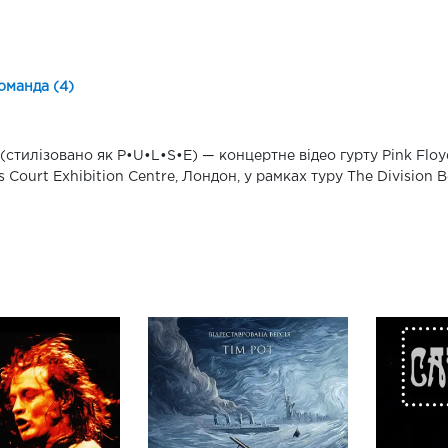
оманда (4)
 (стилізовано як P•U•L•S•E) — концертне відео гурту Pink Floy
ls Court Exhibition Centre, Лондон, у рамках туру The Division Be