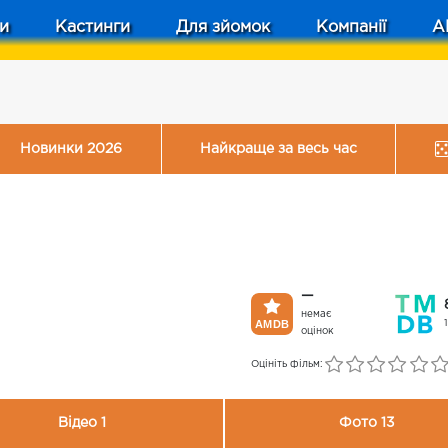
и
Кастинги
Для зйомок
Компанії
A
Новинки 2026
Найкраще за весь час
—
немає
оцінок
Оцініть фільм:
Відео 1
Фото 13