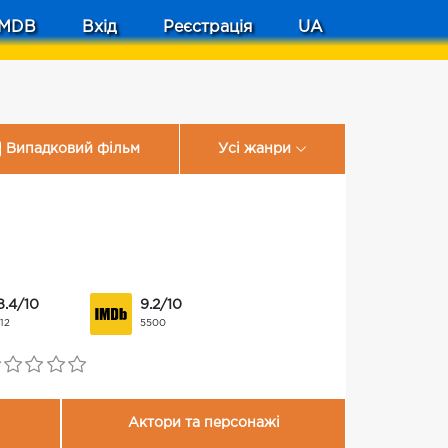
MDB
Вхід
Реєстрація
UA
Випадковий фільм
Усі жанри
8.4/10
9.2/10
112
5500
Актори та персонажі