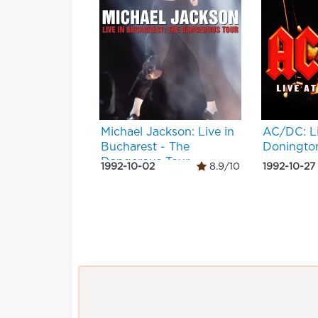
Michael Jackson: Live in
AC/DC: L
Bucharest - The
Doningto
Dangerous Tour
1992-10-02
8.9/10
1992-10-27