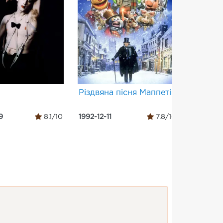
Різдвяна пісня Маппетів
Victor/V
9
8.1/10
1992-12-11
7.8/10
1995-12-