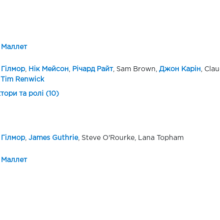
 Маллет
 Гілмор
,
Нік Мейсон
,
Річард Райт
, Sam Brown,
Джон Карін
, Cla
,
Tim Renwick
ктори та ролі (10)
 Гілмор
,
James Guthrie
, Steve O'Rourke, Lana Topham
 Маллет