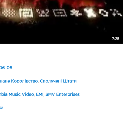
7:25
06
-
06
нане Королівство
,
Сполучені Штати
bia Music Video
,
EMI
,
SMV Enterprises
ка