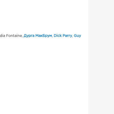
udia Fontaine,
Дурга МакБрум
,
Dick Parry
,
Guy