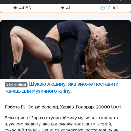
👁 44186
★ 41
🕒 10 Jul
Шукаю людину, яка зможе поставити
Закінчився
танець для музичного кліпу.
Робота PJ, Go-go dancing
,
Харків
,
Гонорар: 20000 UAH
Всім привіт! Зараз готуємо зйомку музичного кліпу та
шукаємо людину, яка допоможе поставити гарний,
сучасний танець. Якщо ти хореограф, постановник чи