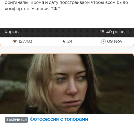
оригиналы. Время и дату подстраиваем чтобы всем было
комфортно. Условия ТФП
Харків
18-40 років, Ч
👁 127783
★ 24
🕒 09 Nov
Фотосессия с топорами
Закінчився