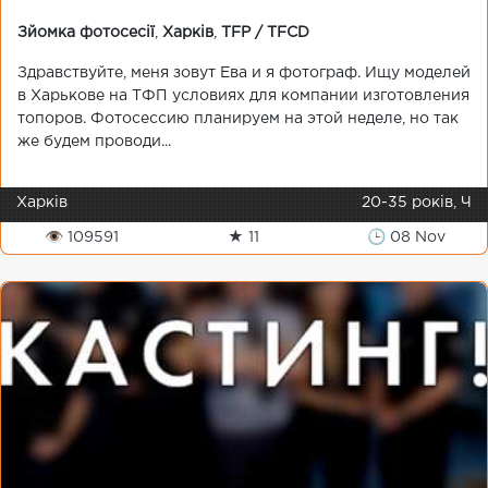
Зйомка фотосесії
,
Харків
,
TFP / TFCD
Здравствуйте, меня зовут Ева и я фотограф. Ищу моделей
в Харькове на ТФП условиях для компании изготовления
топоров. Фотосессию планируем на этой неделе, но так
же будем проводи...
Харків
20-35 років, Ч
👁 109591
★ 11
🕒 08 Nov