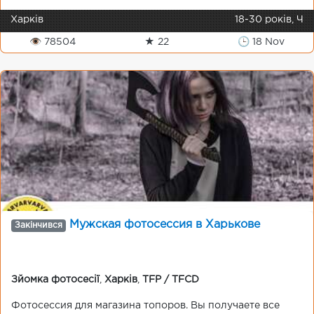
Харків
18-30 років, Ч
👁 78504
★ 22
🕒 18 Nov
Мужская фотосессия в Харькове
Закінчився
Зйомка фотосесії
,
Харків
,
TFP / TFCD
Фотосессия для магазина топоров. Вы получаете все