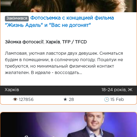
Фотосъемка с концецией фильма
Закінчився
"Жизнь Адель" и "Вас не догонят"
Зйомка фотосесії
,
Харків
,
TFP / TFCD
Ламповая, уютная лавстори двух девушек. Сниматься
будем в помещении, в солнечную погоду. Поцелуи не
требуются, но минимальный физический контакт
желателен. В идеале - воссоздать...
Харків
18-24 років, Ж
👁 127856
★ 28
🕒 15 Feb