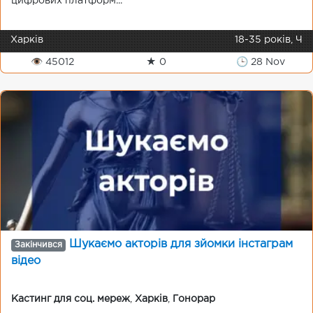
цифрових платформ...
Харків
18-35 років, Ч
👁 45012
★ 0
🕒 28 Nov
Шукаємо акторів для зйомки інстаграм
Закінчився
відео
Кастинг для соц. мереж
,
Харків
,
Гонорар