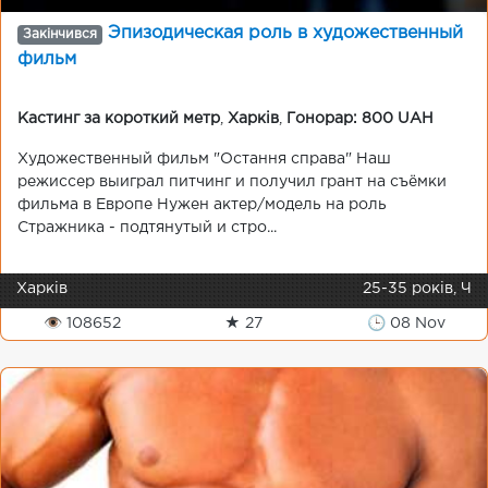
Эпизодическая роль в художественный
Закінчився
фильм
Кастинг за короткий метр
,
Харків
,
Гонорар: 800 UAH
Художественный фильм "Остання справа" Наш
режиссер выиграл питчинг и получил грант на съёмки
фильма в Европе Нужен актер/модель на роль
Стражника - подтянутый и стро...
Харків
25-35 років, Ч
👁 108652
★ 27
🕒 08 Nov