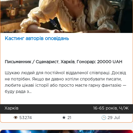
Кастинг авторів оповідань
Письменник / Сценарист
,
Харків
,
Гонорар: 20000 UAH
Шукаю людей для постійної віддаленої співпраці. Досвід
не потрібен. Якщо ви давно хотіли спробувати писати,
любите цікаві історії або просто маєте гарну фантазію —
буду рада з...
Харків
16-65 років, Ч/Ж
👁 53274
★ 21
🕒 29 Jul