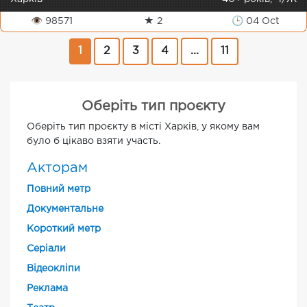
👁 98571
★ 2
🕒 04 Oct
1
2
3
4
...
11
Оберіть тип проєкту
Оберіть тип проєкту в місті Харків, у якому вам
було б цікаво взяти участь.
Акторам
Повний метр
Документальне
Короткий метр
Cеріали
Відеокліпи
Реклама