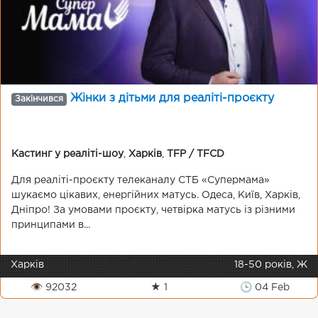
Жінки з дітьми для реаліті-проєкту
Закінчився
Кастинг у реаліті-шоу
,
Харків
,
TFP / TFCD
Для реаліті-проєкту телеканалу СТБ «Супермама»
шукаємо цікавих, енергійних матусь. Одеса, Київ, Харків,
Дніпро! За умовами проєкту, четвірка матусь із різними
принципами в...
Харків
18-50 років, Ж
👁 92032
★ 1
🕒 04 Feb