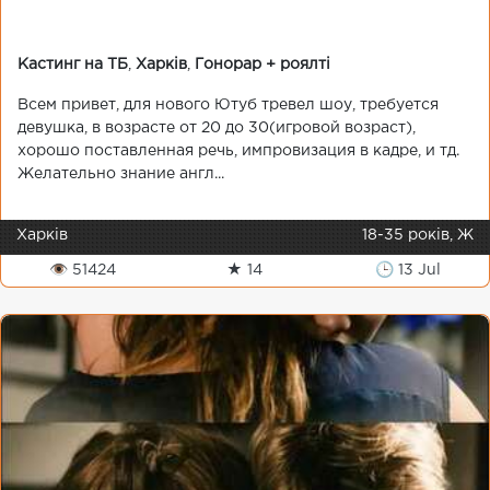
Кастинг на ТБ
,
Харків
,
Гонорар + роялті
Всем привет, для нового Ютуб тревел шоу, требуется
девушка, в возрасте от 20 до 30(игровой возраст),
хорошо поставленная речь, импровизация в кадре, и тд.
Желательно знание англ...
Харків
18-35 років, Ж
👁 51424
★ 14
🕒 13 Jul