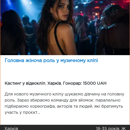
Головна жіноча роль у музичному кліпі
Кастинг у відеокліп
,
Харків
,
Гонорар: 15000 UAH
Для нового музичного кліпу шукаємо дівчину на головну
роль. Зараз збираємо команду для зйомок: паралельно
підбираємо хореографа, акторів та людей, які братимуть
участь у проєкт...
Харків
18-35 років, Ж