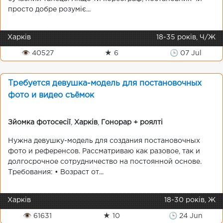
просто добре розуміє...
Харків
18-35 років, Ч/Ж
👁 40527
★ 6
🕒 07 Jul
Требуется девушка-модель для постановочных
фото и видео съёмок
Зйомка фотосесії
,
Харків
,
Гонорар + роялті
Нужна девушку-модель для создания постановочных
фото и референсов. Рассматриваю как разовое, так и
долгосрочное сотрудничество на постоянной основе.
Требования: • Возраст от...
Харків
18-30 років, Ж
👁 61631
★ 10
🕒 24 Jun