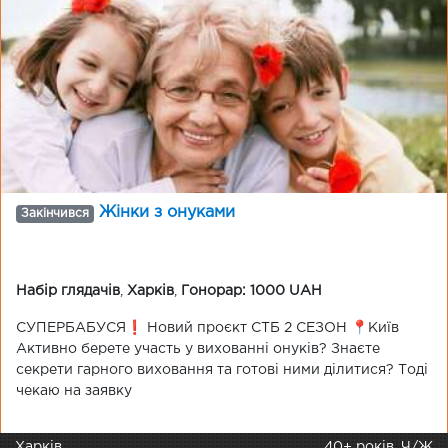
Жінки з онуками
Закінчився
Набір глядачів
,
Харків
,
Гонорар: 1000 UAH
СУПЕРБАБУСЯ❗️ Новий проєкт СТБ 2 СЕЗОН 📍Київ
Активно берете участь у вихованні онуків? Знаєте
секрети гарного виховання та готові ними ділитися? Тоді
чекаю на заявку
Харків
40+ років, Ч/Ж