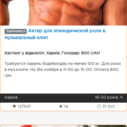
Актер для эпизодической роли в
Закінчився
музыкальный клип
Кастинг у відеокліп
,
Харків
,
Гонорар: 800 UAH
Требуется парень бодибилдер не менее 100 кг. Для роли
в муз.клипе. На 16е ноября в 11-00 до 15-00. Оплата 800
грн.
Харків
18-50 років, Ч
👁 127547
★ 14
🕒 31 Oct