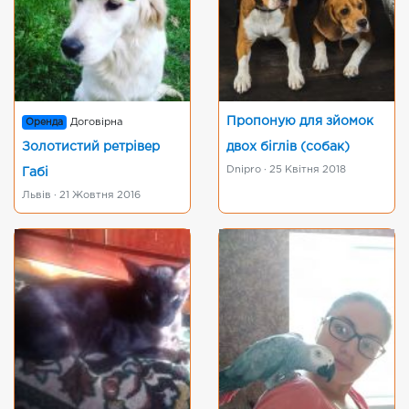
Пропоную для зйомок
Оренда
Договірна
Золотистий ретрівер
двох біглів (собак)
Dnipro · 25 Квітня 2018
Габі
Львів · 21 Жовтня 2016