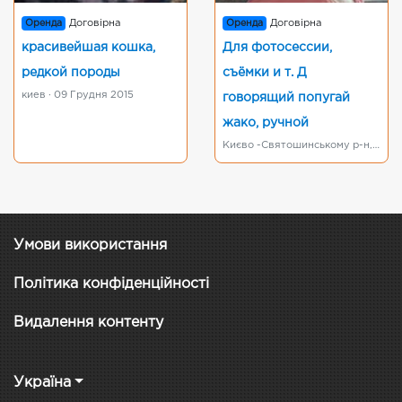
Оренда
Договірна
Оренда
Договірна
красивейшая кошка,
Для фотосессии,
редкой породы
съёмки и т. Д
киев · 09 Грудня 2015
говорящий попугай
жако, ручной
Києво -Святошинському р-н, с. Горенка · 24 Серпня 2017
Умови використання
Політика конфіденційності
Видалення контенту
Україна