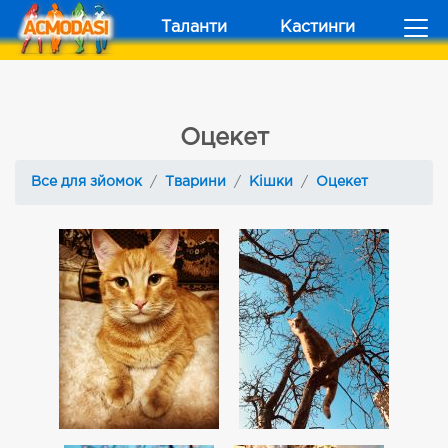
Таланти
Кастинги
Оцекет
Все для зйомок
Тварини
Кішки
Оцекет