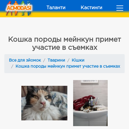
Таланти
Кастинги
Кошка породы мейнкун примет
участие в съемках
Все для зйомок
Тварини
Кішки
Кошка породы мейнкун примет участие в съемках