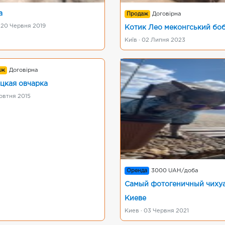
а
Продаж
Договірна
 20 Червня 2019
Котик Лео меконгський бо
Київ · 02 Липня 2023
аж
Договірна
цкая овчарка
овтня 2015
Оренда
3000 UAH/доба
Самый фотогеничный чихуа
Киеве
Киев · 03 Червня 2021