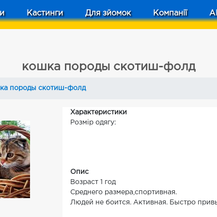
и
Кастинги
Для зйомок
Компанії
A
кошка породы скотиш-фолд
ка породы скотиш-фолд
Характеристики
Розмір одягу:
Опис
Возраст 1 год
Среднего размера,спортивная.
Людей не боится. Активная. Быстро привы