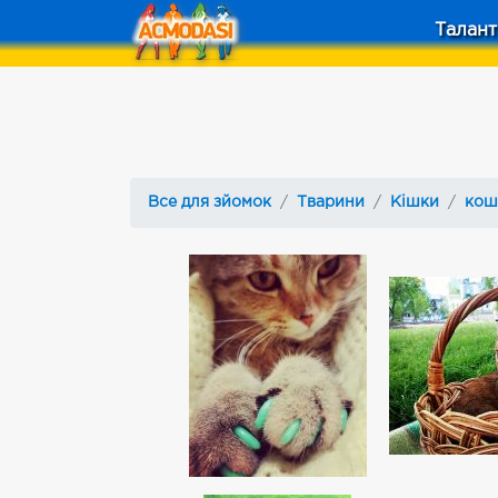
Талант
Все для зйомок
Тварини
Кішки
кош