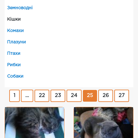
Земноводні
Кішки
Комахи
Плазуни
Птахи
Рибки
Собаки
1
...
22
23
24
25
26
27