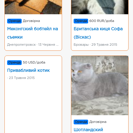
Оренда
Договірна
Оренда
600 RUR/доба
Меконгский бобтейл на
Британська киця Софа
съемки
(Віскас)
Днепропетровск · 13 Червня 2015
Бровары · 29 Травня 2015
Оренда
50 USD/доба
Привабливий котик
· 23 Травня 2015
Оренда
Договірна
Шотландский