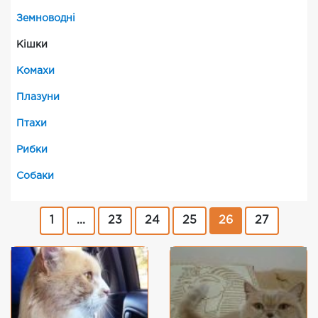
Земноводні
Кішки
Комахи
Плазуни
Птахи
Рибки
Собаки
1
...
23
24
25
26
27