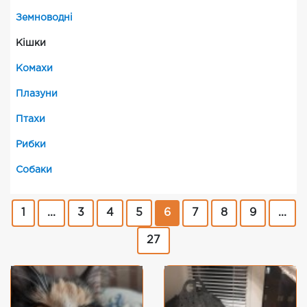
Земноводні
Кішки
Комахи
Плазуни
Птахи
Рибки
Собаки
1
...
3
4
5
6
7
8
9
...
27