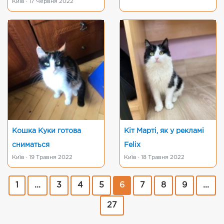
Київ · 17 Червня 2022
Кошка Куки готова
Кіт Марті, як у рекламі
сниматься
Felix
Київ · 19 Травня 2022
Київ · 18 Травня 2022
1
...
3
4
5
6
7
8
9
...
27