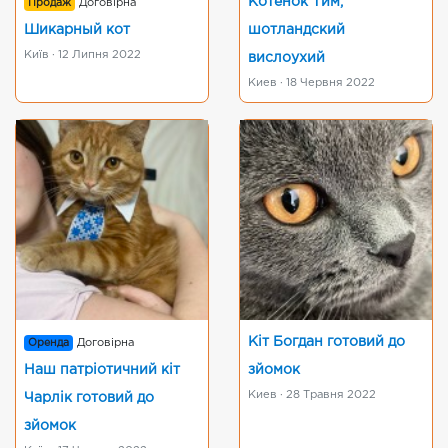
Котенок Тим,
Продаж
Договірна
Шикарный кот
шотландский
Київ · 12 Липня 2022
вислоухий
Киев · 18 Червня 2022
Кіт Богдан готовий до
Оренда
Договірна
Наш патріотичний кіт
зйомок
Киев · 28 Травня 2022
Чарлік готовий до
зйомок