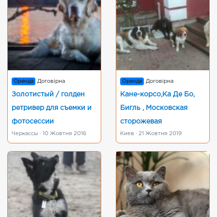
Оренда
Договірна
Оренда
Договірна
Золотистый / голден
Кане-корсо,Ка Де Бо,
ретривер для съемки и
Бигль , Московская
фотосессии
сторожевая
Черкассы · 10 Жовтня 2016
Киев · 21 Жовтня 2019