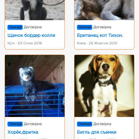
Оренда
Договірна
Оренда
Договірна
Щенок бордер колли
Британец кот Тихон.
Kyiv · 03 Січня 2018
Киев · 26 Жовтня 2015
Оренда
Договірна
Оренда
Договірна
Хорёк,фретка
Бигль для съемки