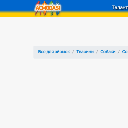
Талант
Все для зйомок
Тварини
Собаки
Со