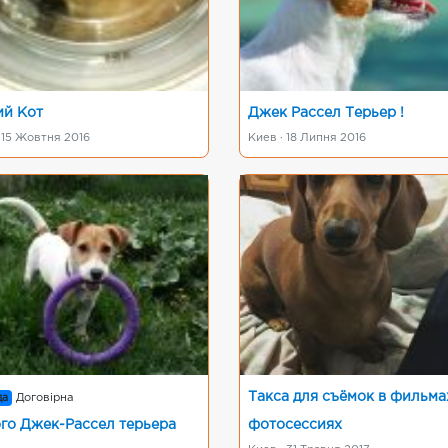
й Кот
Джек Рассел Терьер !
 15 Жовтня 2016
Киев · 18 Липня 2016
Такса для съёмок в фильма
да
Договірна
го Джек-Рассел терьера
фотосессиях