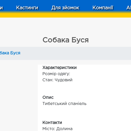
и
Кастинги
Для зйомок
Компанії
A
Собака Буся
бака Буся
Характеристики
Розмір одягу:
Стан: Чудовий
Опис
Тибетський спаніель
Контакти
Місто: Долина