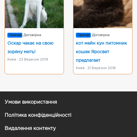
Оренда
Договірна
Оренда
Договірна
Оскар чекає на свою
кот мейн кун питомник
зоряну мить!
кошек Яросвет
Киев · 23 Вересня 2019
предлагает
Киев · 21 Березня 2018
Умови використання
Політика конфіденційності
Видалення контенту