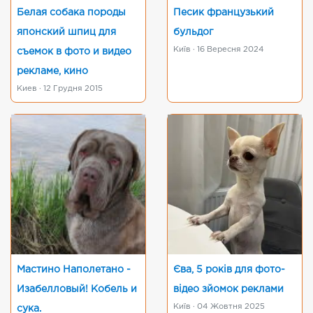
Белая собака породы
Песик французький
японский шпиц для
бульдог
Київ · 16 Вересня 2024
съемок в фото и видео
рекламе, кино
Киев · 12 Грудня 2015
Мастино Наполетано -
Єва, 5 років для фото-
Изабелловый! Кобель и
відео зйомок реклами
Київ · 04 Жовтня 2025
сука.