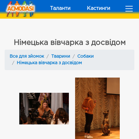
Таланти
Кастинги
Німецька вівчарка з досвідом
Все для зйомок
Тварини
Собаки
Німецька вівчарка з досвідом