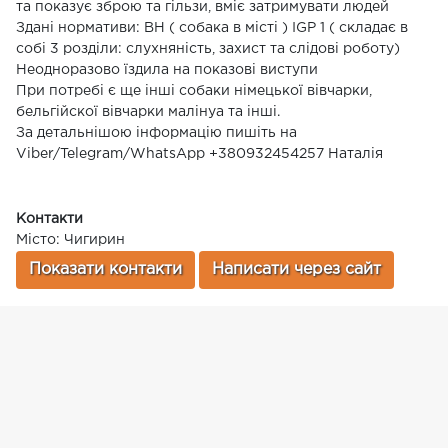
та показує зброю та гільзи, вміє затримувати людей
Здані нормативи: ВН ( собака в місті ) IGP 1 ( складає в
собі 3 розділи: слухняність, захист та слідові роботу)
Неодноразово їздила на показові виступи
При потребі є ще інші собаки німецької вівчарки,
бельгійскої вівчарки малінуа та інші.
За детальнішою інформацію пишіть на
Viber/Telegram/WhatsApp +380932454257 Наталія
Контакти
Місто: Чигирин
Показати контакти
Написати через сайт