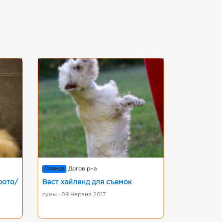
Оренда
Договірна
фото/
Вест хайленд для съемок
сумы · 09 Червня 2017