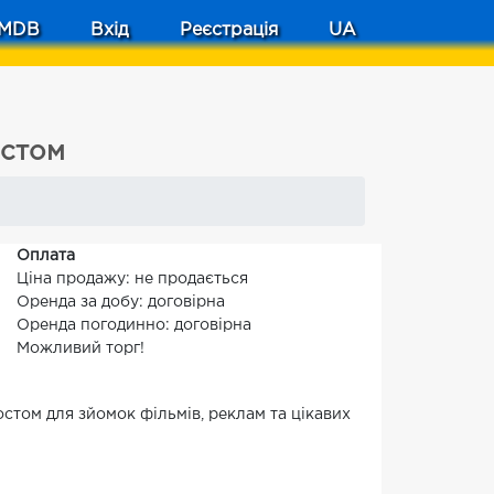
MDB
Вхід
Реєстрація
UA
остом
Оплата
Ціна продажу: не продається
Оренда за добу: договірна
Оренда погодинно: договірна
Можливий торг!
стом для зйомок фільмів, реклам та цікавих