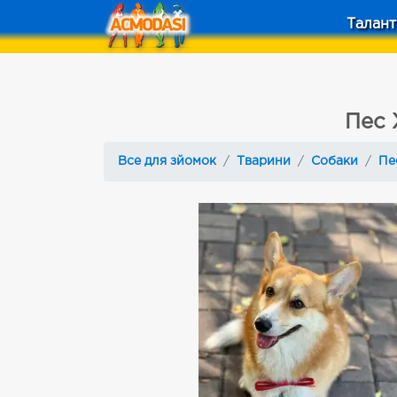
Талант
Пес 
Все для зйомок
Тварини
Собаки
Пе