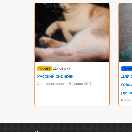
Продаж
Договірна
Орен
Русский сибиряк
Для 
Днепропетровск · 15 Липня 2016
гово
ручн