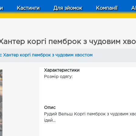
и
Кастинги
Для зйомок
Компанії
A
Хантер коргі пемброк з чудовим хв
с Хантер коргі пемброк з чудовим хвостом
Характеристики
Розмір одягу:
Опис
Рудий Вельш Коргі пемброк з чудовим хво
ідей...