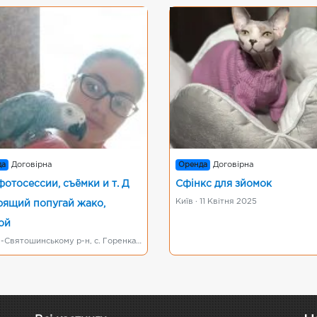
да
Договірна
Оренда
Договірна
фотосессии, съёмки и т. Д
Сфінкс для зйомок
Київ · 11 Квітня 2025
рящий попугай жако,
ой
Києво -Святошинському р-н, с. Горенка · 24 Серпня 2017