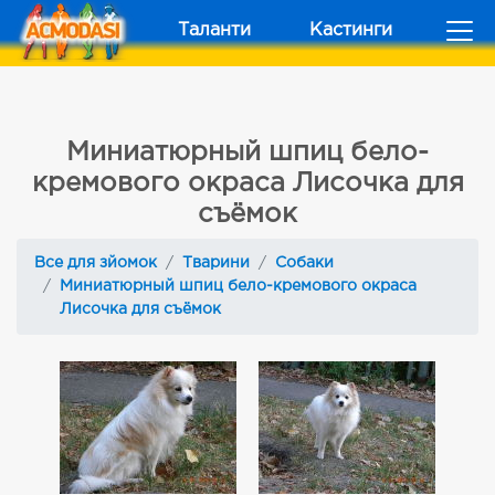
Таланти
Кастинги
Миниатюрный шпиц бело-
кремового окраса Лисочка для
съёмок
Все для зйомок
Тварини
Собаки
Миниатюрный шпиц бело-кремового окраса
Лисочка для съёмок