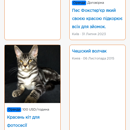
Оренда
Договірна
Пес Фокстер’єр який
своєю красою підкорює
всіх для зйомок.
Київ · 31 Липня 2023
Чешский волчак
Киев · 06 Листопада 2015
Оренда
100 USD/година
Красень кіт для
фотосесії