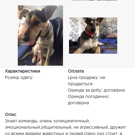
Характеристики
Оплата
Розмір одягу:
Ціна продажу: не
продається
Оренда за добу: договірна
Оренда погодинно:
договірна
Опис
Знает команды, очень хочищматичный,
эмоциональный,общительный, не агрессивный, дружит
со всеми видами животных и людей.Одно ухо стоит, а