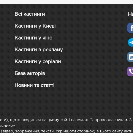
Н
Всі кастинги
Кастинги у Києві
Кастинги у кіно
Кастинги в рекламу
Кастинги у серіали
База акторів
Новини та статті
ксти), що знаходяться на цьому сайті належать їх правовласникам. 
асником.
 (відео, зображення, тексти, скріншоти сторінок) з цього сайту ак