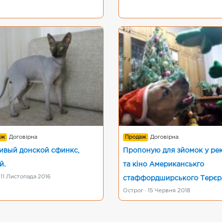
аж
Договірна
Продаж
Договірна
ивый донской сфинкс,
Пропоную для зйомок у ре
й.
та кіно Американськго
 11 Листопада 2016
стаффордширського Терєр
Острог · 15 Червня 2018