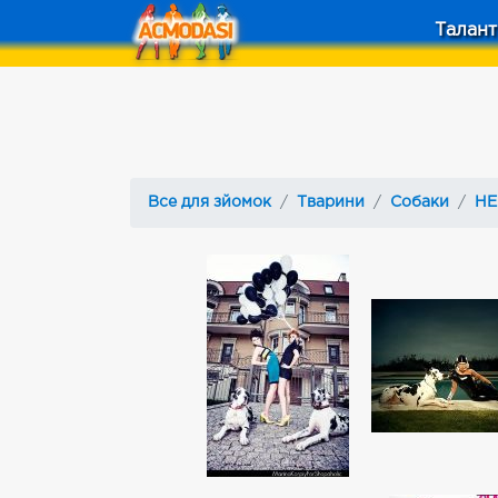
Талант
Все для зйомок
Тварини
Собаки
НЕ