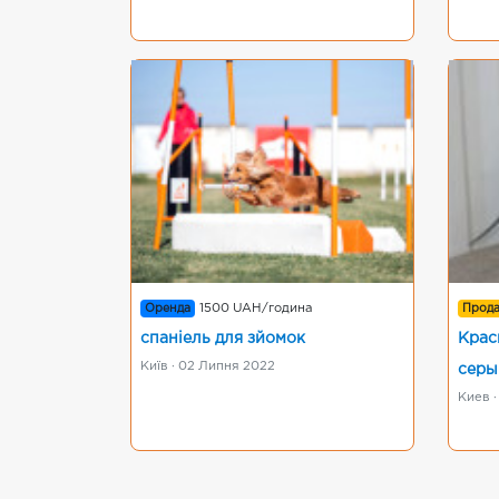
Оренда
1500 UAH/година
Прод
спаніель для зйомок
Крас
Київ · 02 Липня 2022
серы
Киев ·