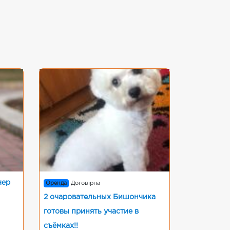
чер
Оренда
Договірна
2 очаровательных Бишончика
готовы принять участие в
съёмках!!