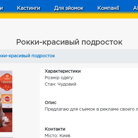
и
Кастинги
Для зйомок
Компанії
A
Рокки-красивый подросток
кки-красивый подросток
Характеристики
Розмір одягу:
Стан: Чудовий
Опис
Предлагаю для съемок в рекламе своего
Контакти
Місто: Киев