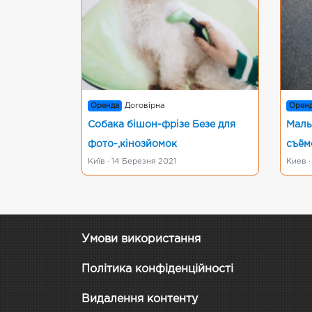
Оренда
Договірна
Орен
Собака бішон-фрізе Безе для
Маль
фото-,кінозйомок
съём
Київ · 14 Березня 2021
Киев ·
Умови використання
Політика конфіденційності
Видалення контенту