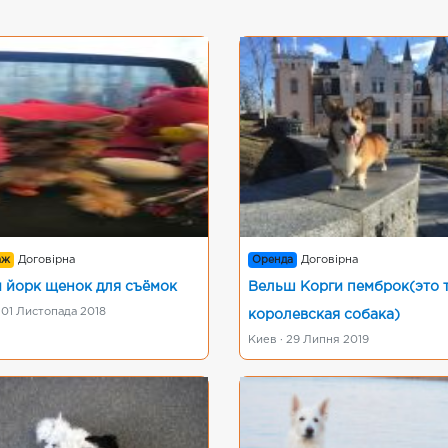
аж
Договірна
Оренда
Договірна
 йорк щенок для съёмок
Вельш Корги пемброк(это 
 01 Листопада 2018
королевская собака)
Киев · 29 Липня 2019