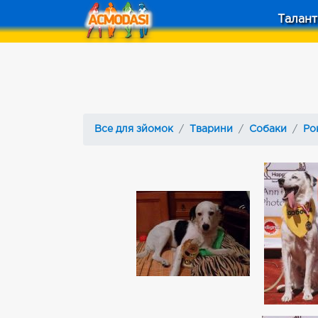
Талант
Все для зйомок
Тварини
Собаки
Ро