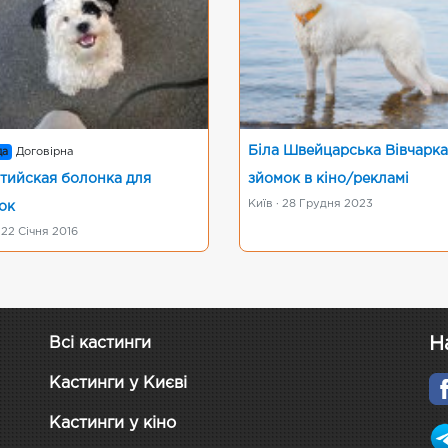
Біла Швейцарська Вівчарка
да
Договірна
тийская болонка для
зйомок в кіно/рекламі
Київ · 28 Грудня 2023
ок
 22 Січня 2016
Н
Всі кастинги
Кастинги у Києві
Кастинги у кіно