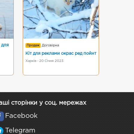
 для
Продаж
Договірна
Кіт для реклами окрас ред пойнт
Харків · 20 Січня 2023
аші сторінки у соц. мережах
Facebook
Telegram