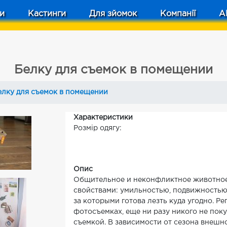
и
Кастинги
Для зйомок
Компанії
A
Белку для съемок в помещении
елку для съемок в помещении
Характеристики
Розмір одягу:
Опис
Общительное и неконфликтное животное,
свойствами: умильностью, подвижностью
за которыми готова лезть куда угодно. Р
фотосъемках, еще ни разу никого не пок
съемкой. В зависимости от сезона внешн