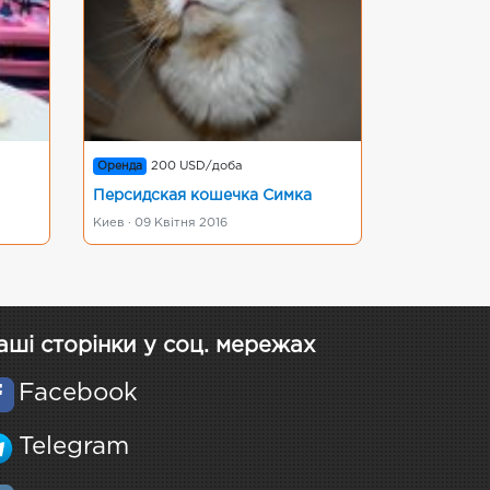
Оренда
200 USD/доба
Персидская кошечка Симка
Киев · 09 Квітня 2016
аші сторінки у соц. мережах
Facebook
Telegram