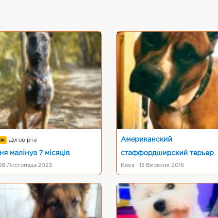
Американский
аж
Договірна
ня малінуа 7 місяців
стаффордширский терьер
 28 Листопада 2023
Киев · 13 Вересня 2016