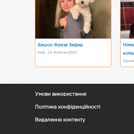
Бишон Фризе Зефир
Німе
Київ · 24 Жовтня 2020
кобе
Труска
Умови використання
Політика конфіденційності
Видалення контенту