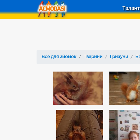
Талант
Все для зйомок
Тварини
Гризуни
Б