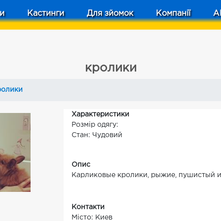
и
Кастинги
Для зйомок
Компанії
A
кролики
ролики
Характеристики
Розмір одягу:
Стан: Чудовий
Опис
Карликовые кролики, рыжие, пушистый 
Контакти
Місто: Киев