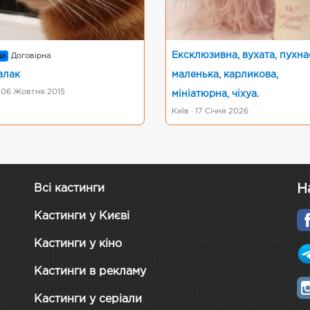
Ексклюзивна, вухата, пухна
да
Договірна
злак
маленька, карликова,
· 06 Жовтня 2015
мініатюрна, чіхуа.
Київ · 17 Січня 2026
Н
Всі кастинги
Кастинги у Києві
Кастинги у кіно
Кастинги в рекламу
Кастинги у серіали