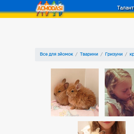
Талант
Все для зйомок
Тварини
Гризуни
к