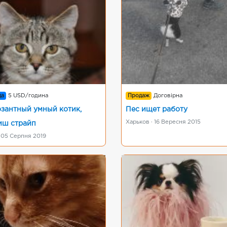
да
5 USD/година
Продаж
Договірна
зантный умный котик,
Пес ищет работу
Харьков · 16 Вересня 2015
иш страйп
 05 Серпня 2019