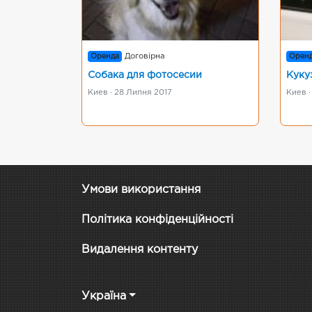
Оренда
Договірна
Орен
Собака для фотосесии
Куку
Киев · 28 Липня 2017
Киев 
Умови використання
Політика конфіденційності
Видалення контенту
Україна