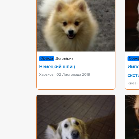
Оренда
Договірна
Орен
Немецкий шпиц
Импо
Харьков · 02 Листопада 2018
скот
Киев ·