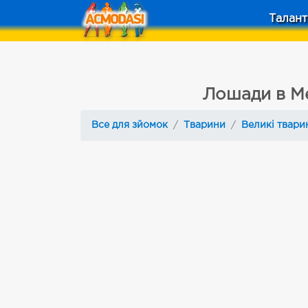
Талант
Лошади в М
Все для зйомок
Тварини
Великі твари