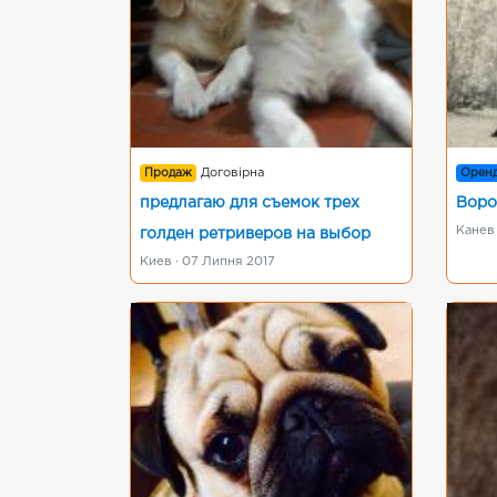
Продаж
Договірна
Орен
предлагаю для съемок трех
Воро
Канев 
голден ретриверов на выбор
Киев · 07 Липня 2017