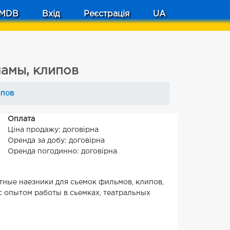
MDB
Вхід
Реєстрація
UA
амы, клипов
ипов
Оплата
Ціна продажу: договірна
Оренда за добу: договірна
Оренда погодинно: договірна
ные наезники для сьемок фильмов, клипов,
 опытом работы в сьемках, театральных