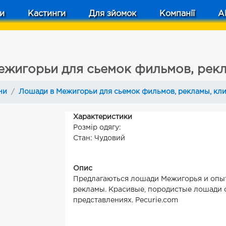
и
Кастинги
Для зйомок
Компанії
A
ежигорьи для сьемок фильмов, рекл
ни
Лошади в Межигорьи для сьемок фильмов, рекламы, кл
Характеристики
Розмір одягу:
Стан: Чудовий
Опис
Предлагаються лошади Межигорья и опыт
рекламы. Красивые, породистые лошади с
представлениях. Pecurie.com