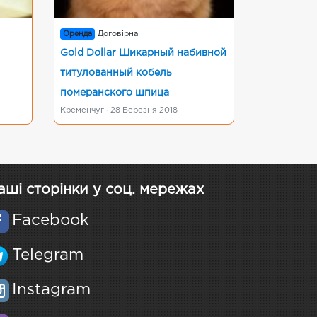
Оренда
Договірна
Gold Dollar Шикарный набивной
титулованный кобель
померанского шпица
Кременчуг · 28 Березня 2018
аші сторінки у соц. мережах
Facebook
Telegram
Instagram