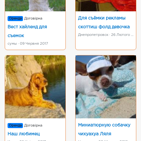
Для съёмки рекламы
Оренда
Договірна
Вест хайленд для
скоттиш фолд девочка
Днепропетровск · 26 Лютого 2017
съемок
сумы · 09 Червня 2017
Миниатюрную собачку
Оренда
Договірна
Наш любимец
чихуахуа Ляля