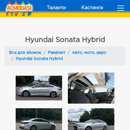
Таланти
Кастинги
Hyundai Sonata Hybrid
Все для зйомок
Реквізит
Авто, мото, аеро
Hyundai Sonata Hybrid