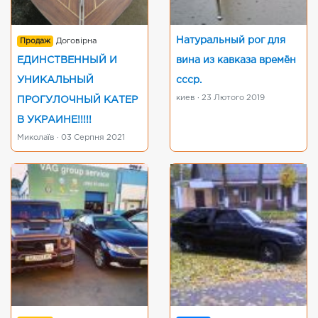
Натуральный рог для
Продаж
Договірна
ЕДИНСТВЕННЫЙ И
вина из кавказа времён
УНИКАЛЬНЫЙ
ссср.
киев · 23 Лютого 2019
ПРОГУЛОЧНЫЙ КАТЕР
В УКРАИНЕ!!!!!
Миколаїв · 03 Серпня 2021