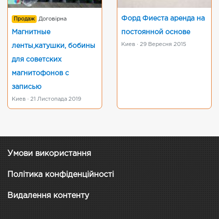
Форд Фиеста аренда на
Продаж
Договірна
Магнитные
постоянной основе
Киев · 29 Вересня 2015
ленты,катушки, бобины
для советских
магнитофонов с
записью
Киев · 21 Листопада 2019
Умови використання
Політика конфіденційності
Видалення контенту