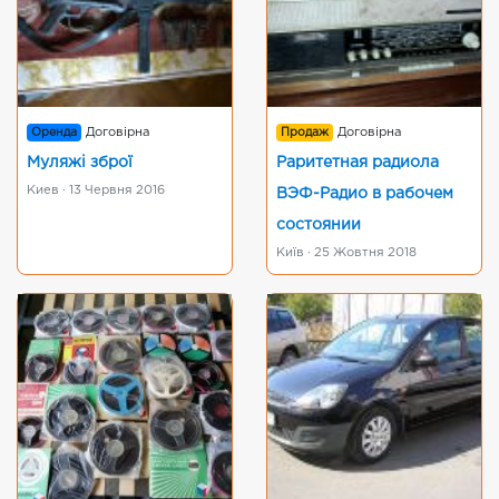
Оренда
Договірна
Продаж
Договірна
Муляжі зброї
Раритетная радиола
Киев · 13 Червня 2016
ВЭФ-Радио в рабочем
состоянии
Київ · 25 Жовтня 2018