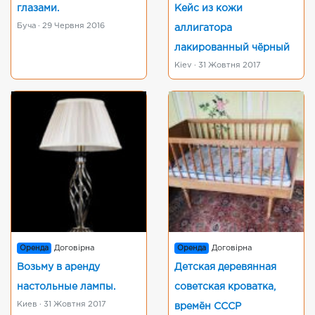
глазами.
Кейс из кожи
Буча · 29 Червня 2016
аллигатора
лакированный чёрный
Kiev · 31 Жовтня 2017
Оренда
Договірна
Оренда
Договірна
Возьму в аренду
Детская деревянная
настольные лампы.
советская кроватка,
Киев · 31 Жовтня 2017
времён СССР