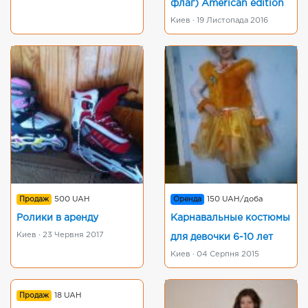
флаг) American edition
Киев · 19 Листопада 2016
Продаж
500 UAH
Оренда
150 UAH/доба
Ролики в аренду
Карнавальные костюмы
Киев · 23 Червня 2017
для девочки 6-10 лет
Киев · 04 Серпня 2015
Продаж
18 UAH