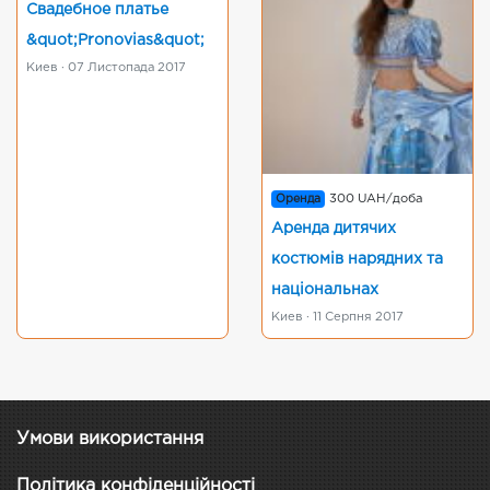
Свадебное платье
&quot;Pronoviаs&quot;
Киев · 07 Листопада 2017
Оренда
300 UAH/доба
Аренда дитячих
костюмів нарядних та
національнах
Киев · 11 Серпня 2017
Умови використання
Політика конфіденційності