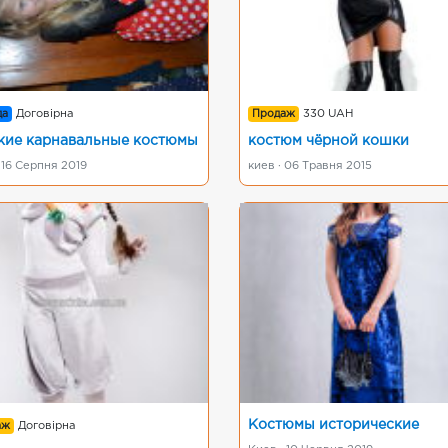
да
Договірна
Продаж
330 UAH
кие карнавальные костюмы
костюм чёрной кошки
 16 Серпня 2019
киев · 06 Травня 2015
Костюмы исторические
аж
Договірна