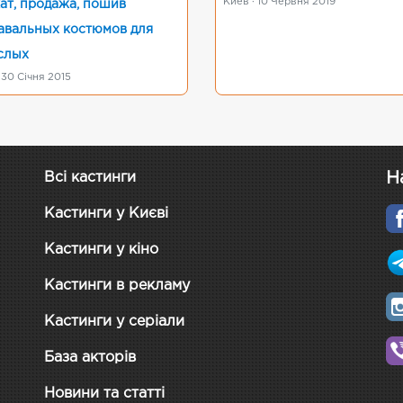
Киев · 10 Червня 2019
ат, продажа, пошив
авальных костюмов для
слых
 30 Січня 2015
Н
Всі кастинги
Кастинги у Києві
Кастинги у кіно
Кастинги в рекламу
Кастинги у серіали
База акторів
Новини та статті