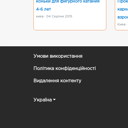
коньки для фигурного катания
Прок
4-6 лет
карн
киев · 04 Серпня 2015
взро
Киев ·
Умови використання
Політика конфіденційності
Видалення контенту
Україна