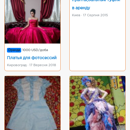
пуанты,бальные туфли
в аренду
Киев · 17 Серпня 2015
Оренда
1000 USD/доба
Платья для фотосессий
Кировоград · 17 Вересня 2018