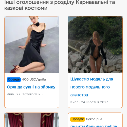
Інші оголошення з розділу Карнавальні та
казкові костюми
Шукаємо модель для
Оренда
400 USD/доба
Оренда сукні на зйомку
нового модельного
Київ · 27 Лютого 2025
агенства
Киев · 24 Жовтня 2023
Продаж
Договірна