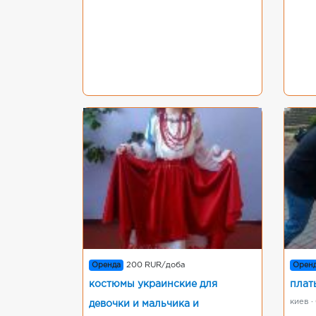
Оренда
200 RUR/доба
Орен
костюмы украинские для
плат
киев ·
девочки и мальчика и