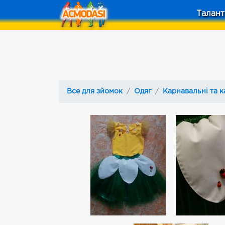
Талант
Все для зйомок
Одяг
Карнавальні та к