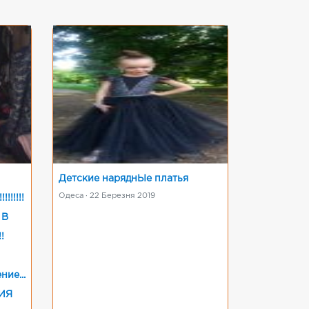
Детские наряднЬІе платья
Одеса · 22 Березня 2019
!!!!!
 В
!
ие...
ИЯ