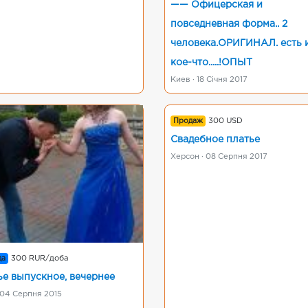
—— Офицерская и
повседневная форма.. 2
человека.ОРИГИНАЛ. есть 
кое-что.....!ОПЫТ
Киев · 18 Січня 2017
Продаж
300 USD
Свадебное платье
Херсон · 08 Серпня 2017
да
300 RUR/доба
ье выпускное, вечернее
 04 Серпня 2015