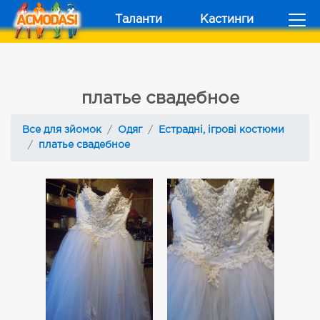
Таланти
Кастинги
платье свадебное
Все для зйомок
Одяг
Естрадні, ігрові костюми
платье свадебное