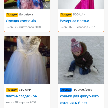
Продаж
Договірна
Продаж
500 UAH
Оренда костюмів
Вечернее платье
Киев · 22 Листопада 2018
Киев · 07 Листопада 2017
Продаж
350 UAH
Оренда
150 UAH/доба
платье свадебное
коньки для фигурного
киев · 28 Червня 2016
катания 4-6 лет