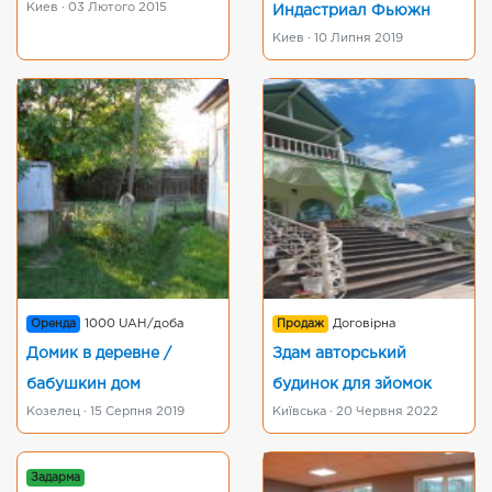
Киев · 03 Лютого 2015
Индастриал Фьюжн
Киев · 10 Липня 2019
Оренда
1000 UAH/доба
Продаж
Договірна
Домик в деревне /
Здам авторський
бабушкин дом
будинок для зйомок
Козелец · 15 Серпня 2019
Київська · 20 Червня 2022
Задарма