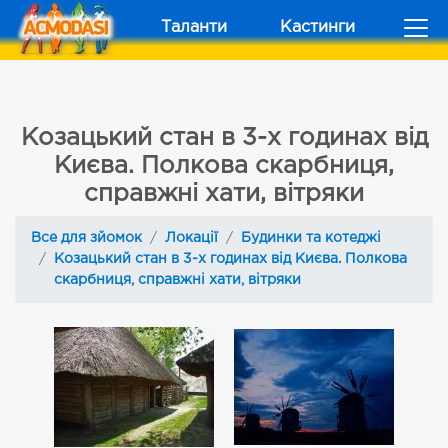
Таланти
Кастинги
Козацький стан в 3-х годинах від
Києва. Полкова скарбниця,
справжні хати, вітряки
Все для зйомок
Локації
Будинки та котеджі
Козацький стан в 3-х годинах від Києва. Полкова
скарбниця, справжні хати, вітряки