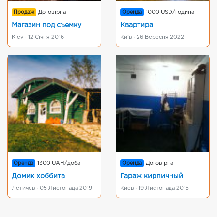
Продаж
Договірна
Оренда
1000 USD/година
Магазин под съемку
Квартира
Kiev · 12 Січня 2016
Київ · 26 Вересня 2022
Оренда
1300 UAH/доба
Оренда
Договірна
Домик хоббита
Гараж кирпичный
Летичев · 05 Листопада 2019
Киев · 19 Листопада 2015