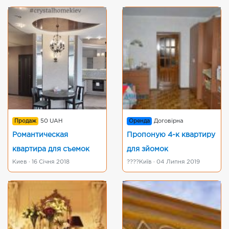
Продаж
50 UAH
Оренда
Договірна
Романтическая
Пропоную 4-к квартиру
квартира для съемок
для зйомок
Киев · 16 Січня 2018
????Київ · 04 Липня 2019