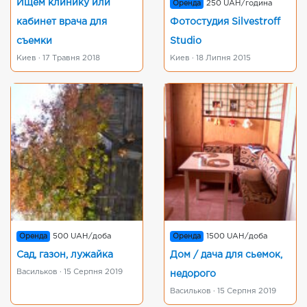
Ищем клинику или
Оренда
250 UAH/година
кабинет врача для
Фотостудия Silvestroff
съемки
Studio
Киев · 17 Травня 2018
Киев · 18 Липня 2015
Оренда
500 UAH/доба
Оренда
1500 UAH/доба
Сад, газон, лужайка
Дом / дача для сьемок,
Васильков · 15 Серпня 2019
недорого
Васильков · 15 Серпня 2019