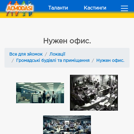
Таланти
Кастинги
Нужен офис.
Все для зйомок
Локації
Громадські будівлі та приміщення
Нужен офис.