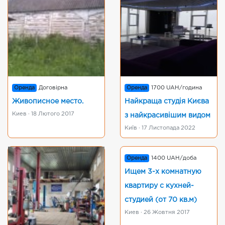
Оренда
Договірна
Оренда
1700 UAH/година
Живописное место.
Найкраща студія Києва
Киев · 18 Лютого 2017
з найкрасивішим видом
Київ · 17 Листопада 2022
Оренда
1400 UAH/доба
Ищем 3-х комнатную
квартиру с кухней-
студией (от 70 кв.м)
Киев · 26 Жовтня 2017