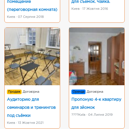
помещение
для съемок. Чайка.
Киев · 17 Жовтня 2016
(переговорная комната)
Киев · 07 Серпня 2018
Продаж
Договірна
Оренда
Договірна
Аудиторию для
Пропоную 4-к квартиру
семинаров и тренингов
для зйомок
????Київ · 04 Липня 2019
под съёмки
Киев · 13 Жовтня 2021