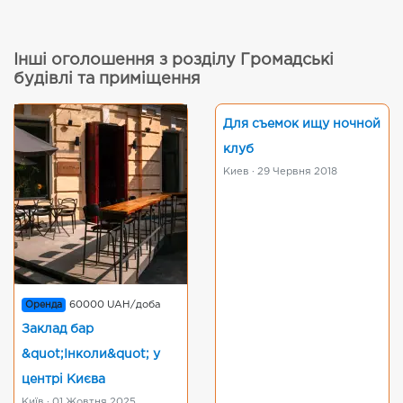
Інші оголошення з розділу Громадські
будівлі та приміщення
Для съемок ищу ночной
клуб
Киев · 29 Червня 2018
Оренда
60000 UAH/доба
Заклад бар
&quot;Інколи&quot; у
центрі Києва
Київ · 01 Жовтня 2025