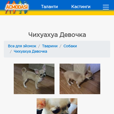
Таланти
Кастинги
Чихуахуа Девочка
Все для зйомок
Тварини
Собаки
Чихуахуа Девочка