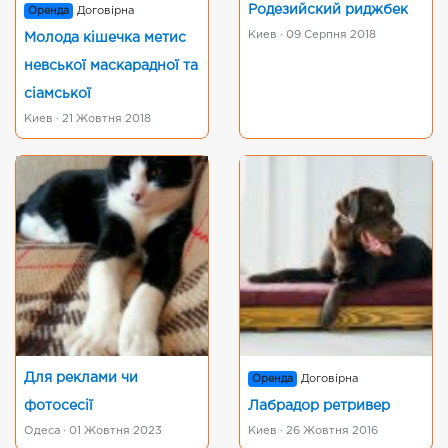
Родезийский риджбек
Оренда
Договірна
Киев · 09 Серпня 2018
Молода кішечка метис
невської маскарадної та
сіамської
Киев · 21 Жовтня 2018
Для реклами чи
Оренда
Договірна
фотосесії
Лабрадор ретривер
Одеса · 01 Жовтня 2023
Киев · 26 Жовтня 2016