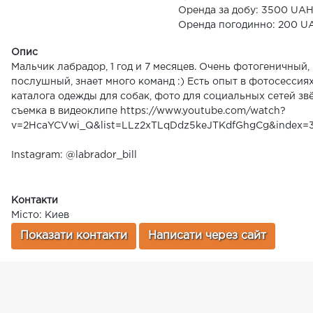
Оренда за добу: 3500 UA
Оренда погодинно: 200 U
Опис
Мальчик лабрадор, 1 год и 7 месяцев. Очень фотогеничный,
послушный, знает много команд :) Есть опыт в фотосессия
каталога одежды для собак, фото для социальных сетей звё
съемка в видеоклипе https://www.youtube.com/watch?
v=2HcaYCVwi_Q&list=LLz2xTLqDdz5keJTKdfGhgCg&index=
Instagram: @labrador_bill
Контакти
Місто: Киев
Показати контакти
Написати через сайт