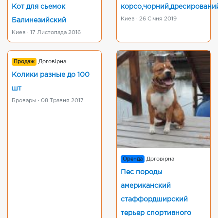
Кот для сьемок
корсо,чорний,дресировани
Киев · 26 Січня 2019
Балинезийский
Киев · 17 Листопада 2016
Продаж
Договірна
Колики разные до 100
шт
Бровары · 08 Травня 2017
Оренда
Договірна
Пес породы
американский
стаффордширский
терьер спортивного