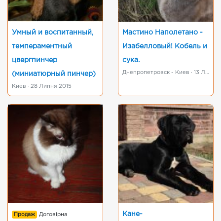
Умный и воспитанный,
Мастино Наполетано -
темпераментный
Изабелловый! Кобель и
цвергпинчер
сука.
Днепропетровск - Киев · 13 Лютого 2015
(миниатюрный пинчер)
Киев · 28 Липня 2015
Кане-
Продаж
Договірна