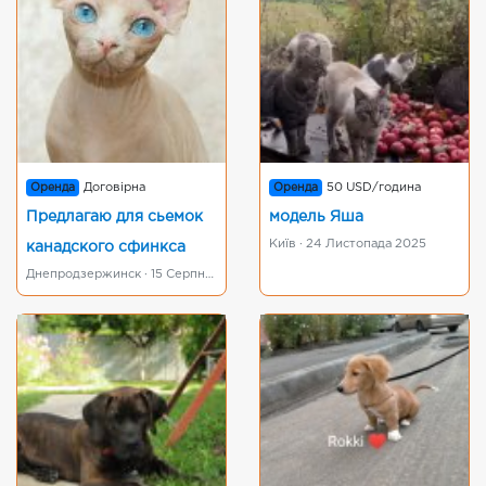
Оренда
Договірна
Оренда
50 USD/година
Предлагаю для сьемок
модель Яша
Київ · 24 Листопада 2025
канадского сфинкса
Днепродзержинск · 15 Серпня 2015