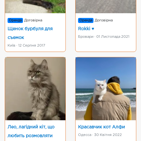
Оренда
Договірна
Оренда
Договірна
Щенок бурбуля для
Rokki ♥️
Бровари · 01 Листопада 2021
съемок
Київ · 12 Серпня 2017
Лео, лагідний кіт, що
Красавчик кот Алфи
Одесса · 30 Квітня 2022
любить розмовляти