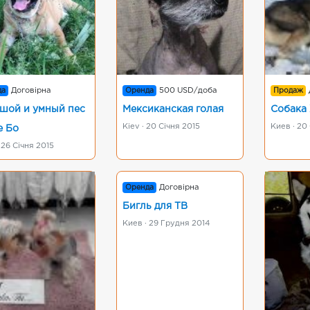
да
Договірна
Оренда
500 USD/доба
Продаж
шой и умный пес
Мексиканская голая
Собака
Kiev · 20 Січня 2015
Киев · 20
е Бо
 26 Січня 2015
Оренда
Договірна
Бигль для ТВ
Киев · 29 Грудня 2014