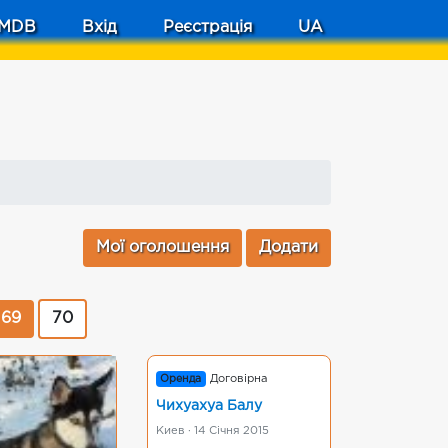
MDB
Вхід
Реєстрація
UA
Мої оголошення
Додати
69
70
Оренда
Договірна
Чихуахуа Балу
Киев · 14 Січня 2015