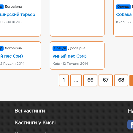
да
Договірна
Оренда
ширский терьер
Собака
 05 Січня 2015
Киев · 27
да
Договірна
Оренда
Договірна
й пес Сэм)
умный пес Сэм)
 12 Грудня 2014
Київ · 12 Грудня 2014
1
...
66
67
68
Н
Всі кастинги
Кастинги у Києві