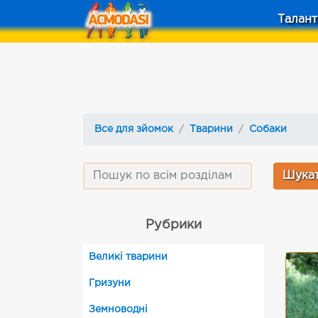
Талант
Все для зйомок
Тварини
Собаки
Рубрики
Великі тварини
Гризуни
Земноводні