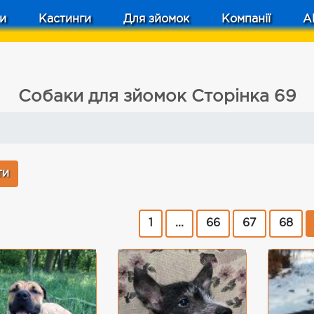
и
Кастинги
Для зйомок
Компанії
A
Собаки для зйомок Сторінка 69
1
...
66
67
68