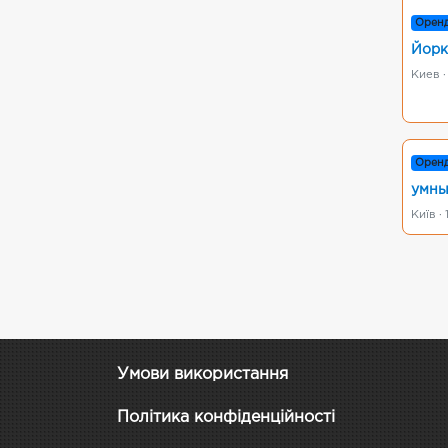
Орен
Йорк
Киев ·
Орен
умны
Київ ·
Умови використання
Політика конфіденційності