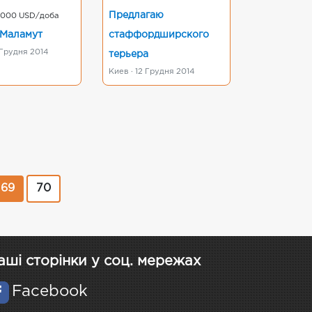
Предлагаю
1000 USD/доба
 Маламут
стаффордширского
 Грудня 2014
терьера
Киев · 12 Грудня 2014
69
70
аші сторінки у соц. мережах
Facebook