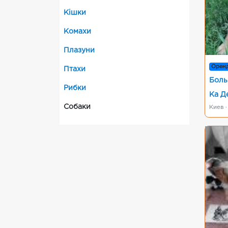
Кішки
Комахи
Плазуни
Орен
Птахи
Боль
Рибки
Ка Д
Собаки
Киев ·