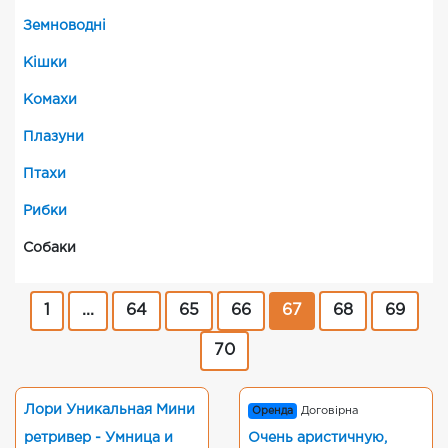
Земноводні
Кішки
Комахи
Плазуни
Птахи
Рибки
Собаки
1
...
64
65
66
67
68
69
70
Лори Уникальная Мини
Оренда
Договірна
ретривер - Умница и
Очень аристичную,