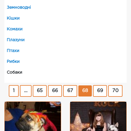
Земноводні
Кішки
Комахи
Плазуни
Птахи
Рибки
Собаки
1
...
65
66
67
68
69
70