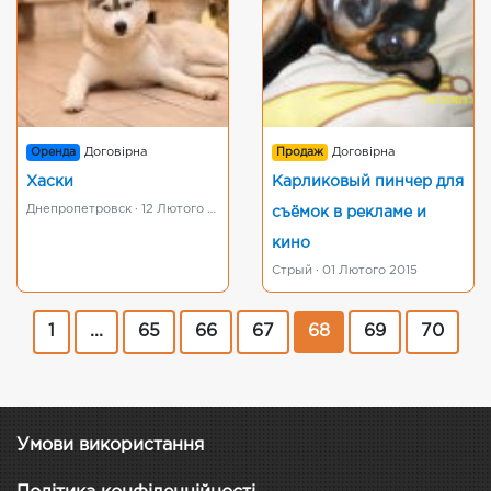
Оренда
Договірна
Продаж
Договірна
Хаски
Карликовый пинчер для
Днепропетровск · 12 Лютого 2015
съёмок в рекламе и
кино
Стрый · 01 Лютого 2015
1
...
65
66
67
68
69
70
Умови використання