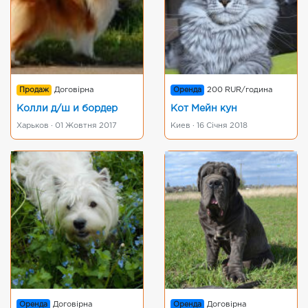
Продаж
Договірна
Оренда
200 RUR/година
Колли д/ш и бордер
Кот Мейн кун
Харьков · 01 Жовтня 2017
Киев · 16 Січня 2018
Оренда
Договірна
Оренда
Договірна