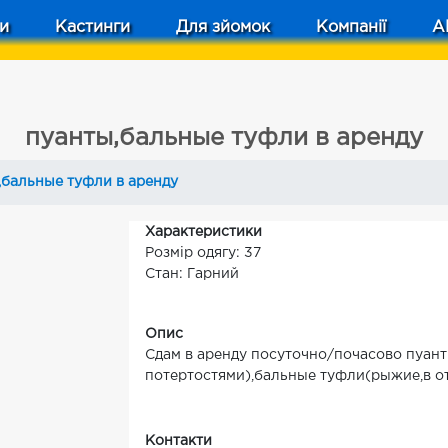
и
Кастинги
Для зйомок
Компанії
A
пуанты,бальные туфли в аренду
,бальные туфли в аренду
Характеристики
Розмір одягу: 37
Стан: Гарний
Опис
Сдам в аренду посуточно/почасово пуан
потертостями),бальные туфли(рыжие,в о
Контакти