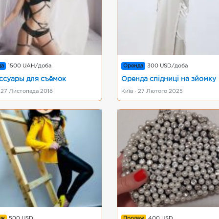
да
1500 UAH/доба
Оренда
300 USD/доба
ссуары для съёмок
Оренда спідниці на зйомку
 27 Листопада 2018
Київ · 27 Лютого 2025
аж
500 USD
Продаж
400 USD