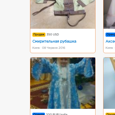
Продаж
350 USD
Орен
Смирительная рубашка
Аксе
Киев · 08 Червня 2016
Киев ·
Оренда
200 RUR/доба
Прод