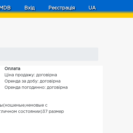
MDB
Вхід
Реєстрація
UA
Оплата
Ціна продажу: договірна
Оренда за добу: договірна
Оренда погодинно: договірна
ты(ношеные,неновые с
тличном состоянии)37 размер