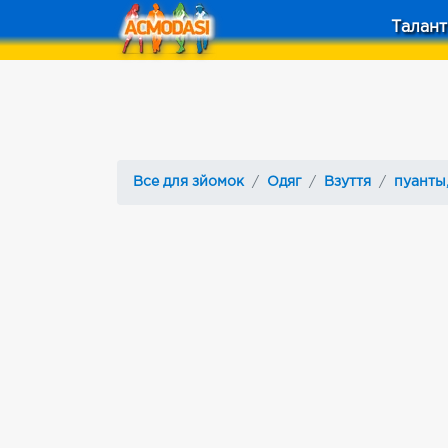
Талант
Все для зйомок
Одяг
Взуття
пуанты