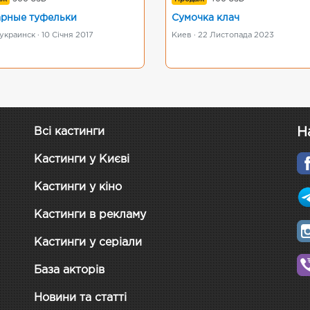
рные туфельки
Сумочка клач
раинск · 10 Січня 2017
Киев · 22 Листопада 2023
Н
Всі кастинги
Кастинги у Києві
Кастинги у кіно
Кастинги в рекламу
Кастинги у серіали
База акторів
Новини та статті